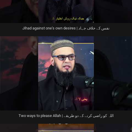
Jihad against one’s own desires | نفس کے خلاف جہاد
Two ways to please Allah | اللہ کو راضی کرنے کے دو طریقے